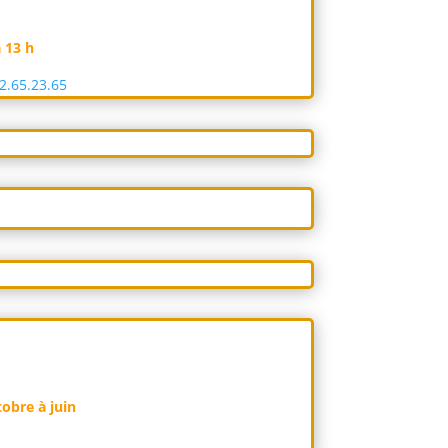
 13 h
.65.23.65
obre à juin