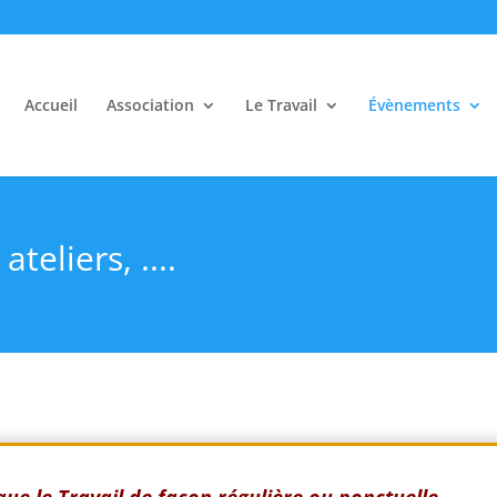
Accueil
Association
Le Travail
Évènements
teliers, ....
ue le Travail de façon régulière ou ponctuelle.