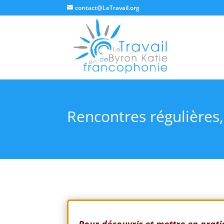
contact@LeTravail.org
Rencontres régulières, a
Pour découvrir et mettre en pratiq