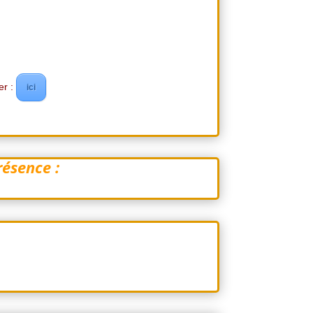
er :
ici
résence :