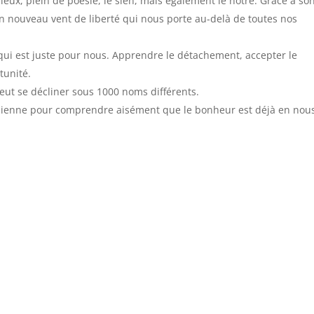
ux, plein de poésie, le sien, mais également le nôtre. Grâce à so
 un nouveau vent de liberté qui nous porte au-delà de toutes nos
qui est juste pour nous. Apprendre le détachement, accepter le
unité.
eut se décliner sous 1000 noms différents.
dienne pour comprendre aisément que le bonheur est déjà en nou