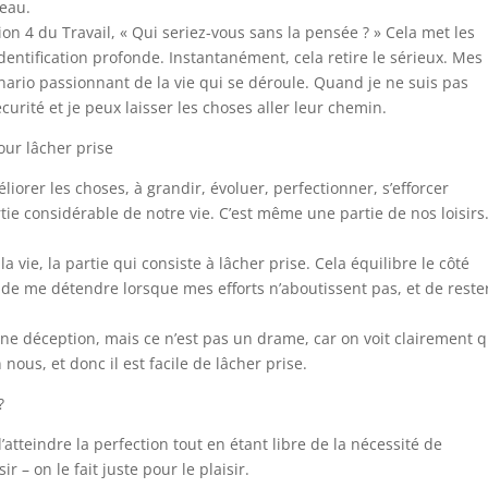
eau.
on 4 du Travail, « Qui seriez-vous sans la pensée ? » Cela met les
dentification profonde. Instantanément, cela retire le sérieux. Mes
nario passionnant de la vie qui se déroule. Quand je ne suis pas
curité et je peux laisser les choses aller leur chemin.
our lâcher prise
liorer les choses, à grandir, évoluer, perfectionner, s’efforcer
ie considérable de notre vie. C’est même une partie de nos loisirs.
a vie, la partie qui consiste à lâcher prise. Cela équilibre le côté
 de me détendre lorsque mes efforts n’aboutissent pas, et de reste
ne déception, mais ce n’est pas un drame, car on voit clairement 
n nous, et donc il est facile de lâcher prise.
?
d’atteindre la perfection tout en étant libre de la nécessité de
ir – on le fait juste pour le plaisir.