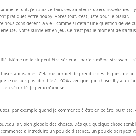
mme le font, j’en suis certain, ces amateurs d’aéromodélisme, il y
nt pratiquez votre hobby. Après tout, c’est juste pour le plaisir.
e nous considèrent la vie – comme si c’était une question de vie o
sérieuse. Notre survie est en jeu. Ce n’est pas le moment de s’amus
fié. Même un loisir peut être sérieux – parfois même stressant – s’
les choses amusantes. Cela me permet de prendre des risques, de ne
ue je ne suis pas identifié à 100% avec quelque chose, il y a un fa
ns en sécurité, je peux m’amuser.
ses, par exemple quand je commence à être en colère, ou triste,
 nouveau la vision globale des choses. Dès que quelque chose semb
 je commence à introduire un peu de distance, un peu de perspective