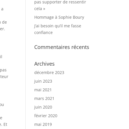
pas supporter de ressentir
cela »
 a
Hommage à Sophie Boury
u de
J’ai besoin qu’il me fasse
er.
confiance
Commentaires récents
il
Archives
 pas
décembre 2023
cteur
juin 2023
mai 2021
mars 2021
 ou
juin 2020
février 2020
le
mai 2019
. Et