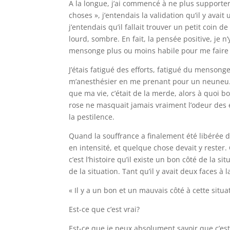
A la longue, j’ai commencé à ne plus supporter
choses », j’entendais la validation qu’il y avai
j’entendais qu’il fallait trouver un petit coin de
lourd, sombre. En fait, la pensée positive, je n
mensonge plus ou moins habile pour me faire cr
J’étais fatigué des efforts, fatigué du mensong
m’anesthésier en me prenant pour un neuneu. D
que ma vie, c’était de la merde, alors à quoi 
rose ne masquait jamais vraiment l’odeur des e
la pestilence.
Quand la souffrance a finalement été libérée du 
en intensité, et quelque chose devait y rester.
c’est l’histoire qu’il existe un bon côté de la si
de la situation. Tant qu’il y avait deux faces à la
« Il y a un bon et un mauvais côté à cette situa
Est-ce que c’est vrai?
Est-ce que je peux absolument savoir que c’est