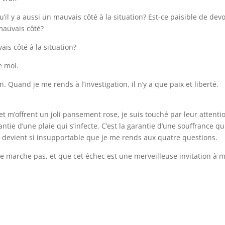
il y a aussi un mauvais côté à la situation? Est-ce paisible de devo
mauvais côté?
ais côté à la situation?
e moi.
n. Quand je me rends à l’investigation, il n’y a que paix et liberté.
 m’offrent un joli pansement rose, je suis touché par leur attenti
ntie d’une plaie qui s’infecte. C’est la garantie d’une souffrance qu
, ça devient si insupportable que je me rends aux quatre questions.
 ne marche pas, et que cet échec est une merveilleuse invitation à 