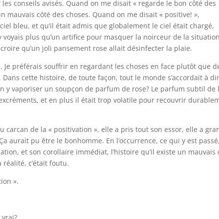
 les conseils avisés. Quand on me disait « regarde le bon côté des
t un mauvais côté des choses. Quand on me disait « positive! »,
 ciel bleu, et qu’il était admis que globalement le ciel était chargé,
’y voyais plus qu’un artifice pour masquer la noirceur de la situatio
oire qu’un joli pansement rose allait désinfecter la plaie.
e. Je préférais souffrir en regardant les choses en face plutôt que d
ans cette histoire, de toute façon, tout le monde s’accordait à di
bon y vaporiser un soupçon de parfum de rose? Le parfum subtil de 
xcréments, et en plus il était trop volatile pour recouvrir durable
carcan de la « positivation », elle a pris tout son essor, elle a gra
 Ça aurait pu être le bonhomme. En l’occurrence, ce qui y est passé
tuation, et son corollaire immédiat, l’histoire qu’il existe un mauvais
 réalité, c’était foutu.
tion ».
 vrai?