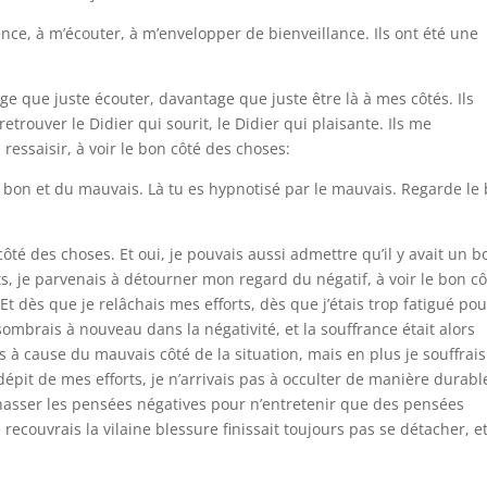
lence, à m’écouter, à m’envelopper de bienveillance. Ils ont été une
age que juste écouter, davantage que juste être là à mes côtés. Ils
 retrouver le Didier qui sourit, le Didier qui plaisante. Ils me
 ressaisir, à voir le bon côté des choses:
 du bon et du mauvais. Là tu es hypnotisé par le mauvais. Regarde le
côté des choses. Et oui, je pouvais aussi admettre qu’il y avait un b
rts, je parvenais à détourner mon regard du négatif, à voir le bon c
Et dès que je relâchais mes efforts, dès que j’étais trop fatigué pou
sombrais à nouveau dans la négativité, et la souffrance était alors
s à cause du mauvais côté de la situation, mais en plus je souffrais
dépit de mes efforts, je n’arrivais pas à occulter de manière durabl
à chasser les pensées négatives pour n’entretenir que des pensées
 recouvrais la vilaine blessure finissait toujours pas se détacher, e